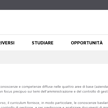
Salta al
contenuto
principale
RIVERSI
STUDIARE
OPPORTUNITÀ
 conoscenze e competenze diffuse nelle quattro aree di base (azienda
 focus precipuo sui temi dell’amministrazione e del controllo di ges
so, il curriculum fornisce, in modo particolare, le conoscenze basilar
controllo di gestione, e per predisporre e analizzare documenti di mi