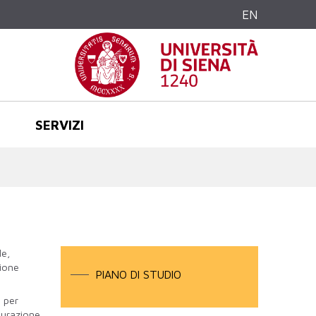
EN
SERVIZI
le,
tione
PIANO DI STUDIO
i per
surazione