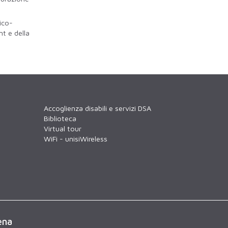
ico-
t e della
Accoglienza disabili e servizi DSA
Biblioteca
Virtual tour
WiFi - unisiWireless
ena