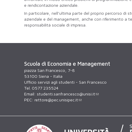
e rendicontazione aziendale.
In particolare, nell’ultima parte del proprio percorso di
aziendale e del management, anche con riferimento a tem
responsabilità sociale di impresa.
Scuola di Economia e Management
piazza San Francesco, 7-8
53100 Siena - Italia
Ufficio servizi agli studenti - San Francesco
Tel. 0577 235524
Email:
studenti.sanfrancesco@unisi.it
PEC:
rettore@pec.unisipec.it