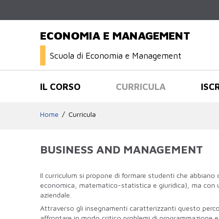
ECONOMIA E MANAGEMENT
Scuola di Economia e Management
IL CORSO
CURRICULA
ISC
Home
Curricula
BUSINESS AND MANAGEMENT
Il curriculum si propone di formare studenti che abbiano
economica, matematico-statistica e giuridica), ma con un
aziendale.
Attraverso gli insegnamenti caratterizzanti questo percor
affrontare in modo critico problemi di programmazione e 